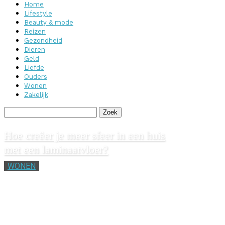
Home
Lifestyle
Beauty & mode
Reizen
Gezondheid
Dieren
Geld
Liefde
Ouders
Wonen
Zakelijk
Hoe creëer je meer sfeer in een huis
met een laminaatvloer?
WONEN