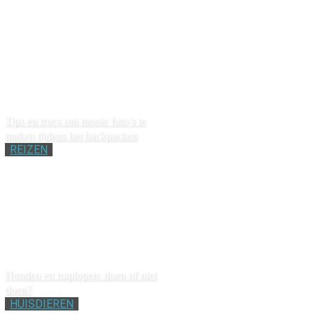
Tips en trucs om mooie foto’s te
maken tijdens het backpacken
REIZEN
Honden en traplopen: doen of niet
doen?
HUISDIEREN