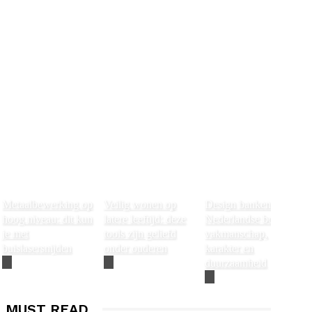
Metaalbewerking op
Veilig wonen op
Design banken van
hoog niveau: dit kun
latere leeftijd: deze
Nederlandse bodem:
je met
tools zijn geliefd
vakmanschap,
buislasersnijden
onder ouderen
karakter en
duurzaamheid
MUST READ